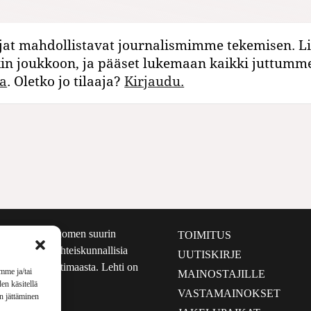
jat mahdollistavat journalismimme tekemisen. Li
kin joukkoon, ja pääset lukemaan kaikki juttumm
a
. Oletko jo tilaaja?
Kirjaudu.
määrältään Suomen suurin
TOIMITUS
e nostaa esiin yhteiskunnallisia
UUTISKIRJE
lmalta kuin kotimaasta. Lehti on
mme ja/tai
MAINOSTAJILLE
sta 1999.
en käsitellä
VASTAMAINOKSET
en jättäminen