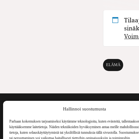
Tilaa
sinä
Voim
ELÄMÄ
Voima on painos
Hallinnoi suostumusta
kulttuurilehti. S
aiheita niin maai
Parhaan kokemuksen tarjoamiseksi käytämme teknologioita, kuten evästeitä, tallentaakse
Voima Kustannus
ilmestynyt vuode
käyttääksemme laitetietoja. Näiden tekniikoiden hyväksyminen antaa meille mahdollisuud
Vellamonkatu 30 B 3 krs.
tietoja, kuten selauskäyttäytymistä tai yksilöllisiä tunnuksia tällä sivustolla. Suostumuks
00550 Helsinki
tai peruuttaminen voi vaikuttaa haitallisesti tiettyihin ominaisuuksiin ja toimintoihin.