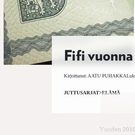
Fifi vuonna
Kirjoittanut:
AATU PUHAKKA
Luku
JUTTUSARJAT>ELÄMÄ
Vuoden 2010