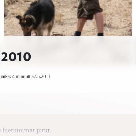
 2010
aika: 4 minuuttia
7.5.2011
 luetuimmat jutut.