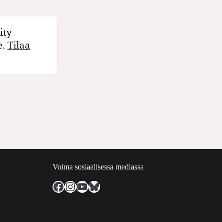
ity
e.
Tilaa
Voima sosiaalisessa mediassa
Facebook
Instagram
YouTube
Bluesky