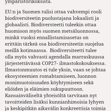
ympäristörikoksista.
EU:n ja Suomen tulisi ottaa vahvempi rooli
biodiversiteetin puolustajana lokaalisti ja
globaalisti. Biodiversteetti tuleekin ottaa
huomioon myös suomen metsäluonnossa,
minkä vuoksi ennallistamisasetus on
erittäin tärkeä osa biodiversiteetin suojelua
meillä kotimaassa. Biodiversiteetti tulee
olla myös vahvasti agendalla marraskuussa
järjestettävässä COP27- ilmastokokouksessa.
Ilmastonmuutos ei tule yksin, vaan se johtaa
ekosysteemien romahtamiseen, luonnon
monimuotoisuuden köyhtymiseen sekä
eliöiden ja eläimien sukupuuttoon.
Kansainväliseltä yhteisöltä tarvitaan nyt
tavoitteiden lisäksi kunnianhimoisia lyhyen
ja keskipitkän aikavälin konkreettisia toimia