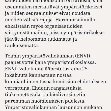
sanktioiden harmonisointi on tärkeää, sillä
useimmiten merkittävät ympäristörikokset
ja niiden seuraamukset eivät noudata
maiden välisiä rajoja. Harmonisoinnilla
ehkäistään myös organisaatioiden
siirtymistä maihin, joissa ympäristörikokset
jäävät helpommin tutkimatta ja
rankaisematta.
Toimin ympäristövaliokunnan (ENVI)
pääneuvottelijana ympäristörikoslaissa.
ENVI- valiokunta äänesti tiistaina 25.
lokakuuta kannastaan nostaa
kunnianhimon tasoa komission ehdotukseen
verrattuna. Ehdotin rangaistuksia
tiukennettavaksi ja biodiversiteetin
paremman huomioimisen puolesta.
Ympäristövaliokunnan lausunnon mukaan