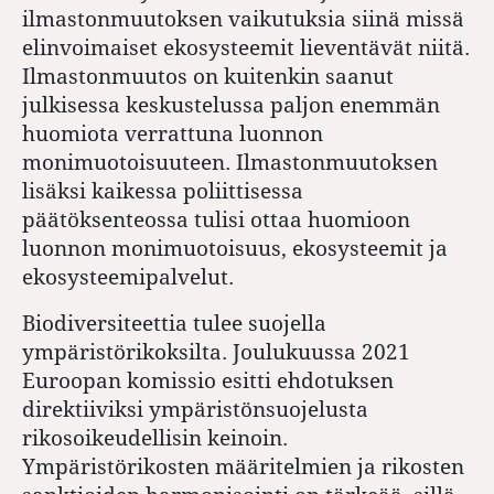
ilmastonmuutoksen vaikutuksia siinä missä
elinvoimaiset ekosysteemit lieventävät niitä.
Ilmastonmuutos on kuitenkin saanut
julkisessa keskustelussa paljon enemmän
huomiota verrattuna luonnon
monimuotoisuuteen. Ilmastonmuutoksen
lisäksi kaikessa poliittisessa
päätöksenteossa tulisi ottaa huomioon
luonnon monimuotoisuus, ekosysteemit ja
ekosysteemipalvelut.
Biodiversiteettia tulee suojella
ympäristörikoksilta. Joulukuussa 2021
Euroopan komissio esitti ehdotuksen
direktiiviksi ympäristönsuojelusta
rikosoikeudellisin keinoin.
Ympäristörikosten määritelmien ja rikosten