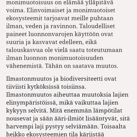
monimuotoisuus on elämää ylläpitävä
voima. Elinvoimaiset ja monimuotoiset
ekosysteemit tarjoavat meille puhtaan
ilman, veden ja ravinnon. Taloudelliset
paineet luonnonvarojen käyttöön ovat
suuria ja kasvavat edelleen, eikä
talouskasvua ole vielä saatu toteutumaan
ilman luonnon monimuotoisuuden
vähenemistä. Tähän on saatava muutos.
Ilmastonmuutos ja biodiversiteetti ovat
tiiviisti kytköksissä toisiinsa.
Ilmastonmuutos aiheuttaa muutoksia lajien
elinympäristöissä, mikä vaikuttaa lajien
kykyyn selvitä. Mitä enemmän lämpötilat
nousevat ja sään ääri-ilmiöt lisääntyvät, sitä
harvempi laji pystyy selviämään. Toisaalta
heikko ekosysteemien tila kärjistää