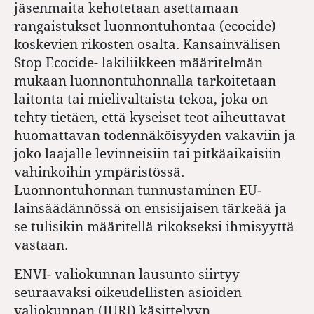
jäsenmaita kehotetaan asettamaan
rangaistukset luonnontuhontaa (ecocide)
koskevien rikosten osalta. Kansainvälisen
Stop Ecocide- lakiliikkeen määritelmän
mukaan luonnontuhonnalla tarkoitetaan
laitonta tai mielivaltaista tekoa, joka on
tehty tietäen, että kyseiset teot aiheuttavat
huomattavan todennäköisyyden vakaviin ja
joko laajalle levinneisiin tai pitkäaikaisiin
vahinkoihin ympäristössä.
Luonnontuhonnan tunnustaminen EU-
lainsäädännössä on ensisijaisen tärkeää ja
se tulisikin määritellä rikokseksi ihmisyyttä
vastaan.
ENVI- valiokunnan lausunto siirtyy
seuraavaksi oikeudellisten asioiden
valiokunnan (JURI) käsittelyyn.