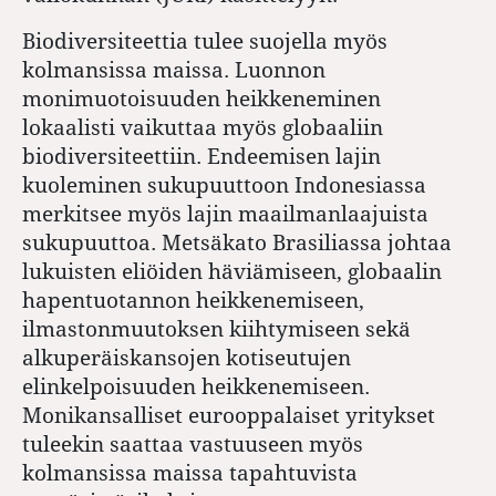
Biodiversiteettia tulee suojella myös
kolmansissa maissa. Luonnon
monimuotoisuuden heikkeneminen
lokaalisti vaikuttaa myös globaaliin
biodiversiteettiin. Endeemisen lajin
kuoleminen sukupuuttoon Indonesiassa
merkitsee myös lajin maailmanlaajuista
sukupuuttoa. Metsäkato Brasiliassa johtaa
lukuisten eliöiden häviämiseen, globaalin
hapentuotannon heikkenemiseen,
ilmastonmuutoksen kiihtymiseen sekä
alkuperäiskansojen kotiseutujen
elinkelpoisuuden heikkenemiseen.
Monikansalliset eurooppalaiset yritykset
tuleekin saattaa vastuuseen myös
kolmansissa maissa tapahtuvista