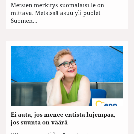
Metsien merkitys suomalaisille on
mittava. Metsissä asuu yli puolet
Suomen…
Ei auta, jos menee entistä lujempaa,
jos suunta on väärä