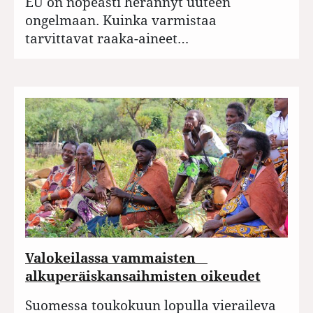
EU on nopeasti herännyt uuteen
ongelmaan. Kuinka varmistaa
tarvittavat raaka-aineet…
Valokeilassa vammaisten
alkuperäiskansaihmisten oikeudet
Suomessa toukokuun lopulla vieraileva